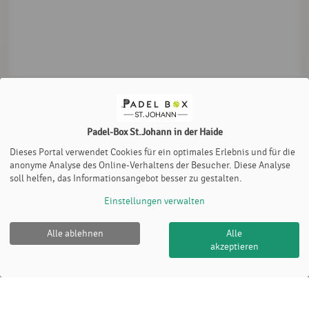
Padel-Box St.Johann in der Haide
Dieses Portal verwendet Cookies für ein optimales Erlebnis und für die
anonyme Analyse des Online-Verhaltens der Besucher. Diese Analyse
soll helfen, das Informationsangebot besser zu gestalten.
Einstellungen verwalten
Alle ablehnen
Alle
akzeptieren