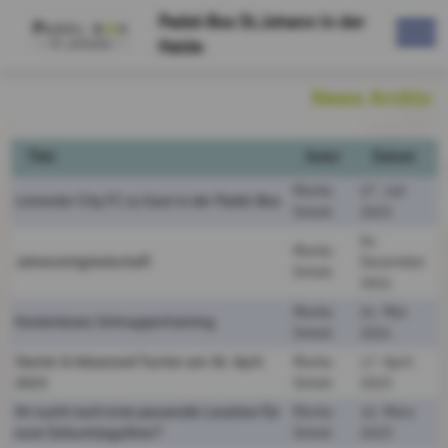
Padel-Box St.Johann in der
Haide
News Archiv
Titel
Autor
Datum
Marko
27. Juli
Leicester City FC zu Gast in der Padel-Box
Simek
2025
04.
Marko
Jahresmitgliedschaft
Dezember
Simek
2024
Marko
24. Mai
Kostenloses Schnuppertraining
Simek
2024
Starter & Advanced Turnier am 30. April
Marko
17. April
2023
Simek
2023
Ihr sucht noch eine passende Location für
Marko
16. März
eure Geburtstagsfeier?
Simek
2023