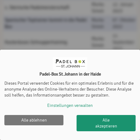
Marko
12. Januar
1. Steirische Padelmeisterschaft
Simek
2023
Spanischer Toptrainer kommt in die Padel
Marko
07. Oktober
Box
Simek
2022
11.
Marko
Kostenloses Schnuppertraining
September
Simek
2022
05.
Marko
Eröffnungsfeier!
September
Simek
2022
Padel-Box St.Johann in der Haide
Dieses Portal verwendet Cookies für ein optimales Erlebnis und für die
anonyme Analyse des Online-Verhaltens der Besucher. Diese Analyse
soll helfen, das Informationsangebot besser zu gestalten.
Einstellungen verwalten
Alle ablehnen
Alle
Padel-Box St.Johann in der Haide |
Impressum
|
akzeptieren
Datenschutz- und Nutzungsbedingungen
|
Cookie Policy
© 2012-2026
eTennis